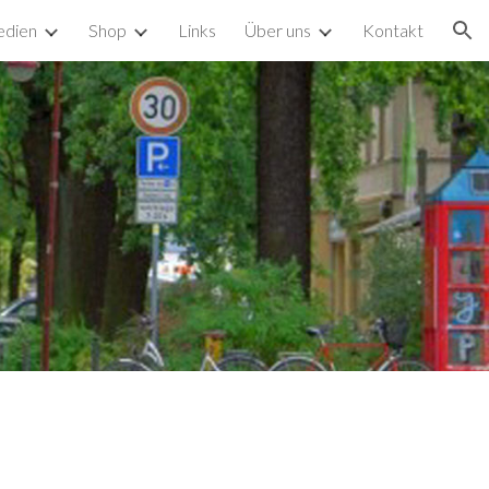
dien
Shop
Links
Über uns
Kontakt
ion