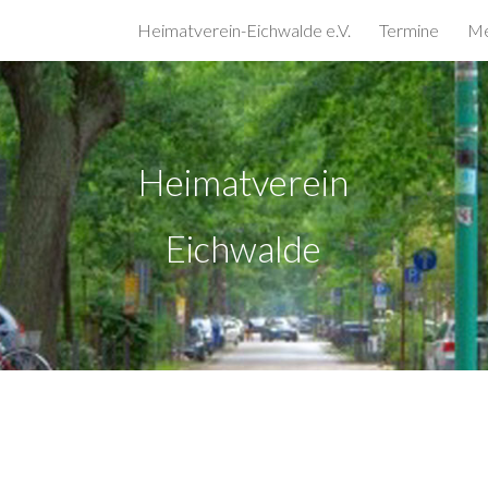
Heimatverein-Eichwalde e.V.
Termine
Me
ip to main content
Skip to navigat
Heimatverein
Eichwalde